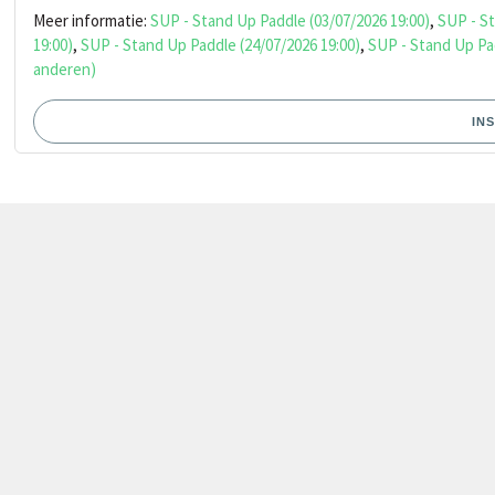
Meer informatie:
SUP - Stand Up Paddle (03/07/2026 19:00)
,
SUP - St
19:00)
,
SUP - Stand Up Paddle (24/07/2026 19:00)
,
SUP - Stand Up Pad
anderen)
IN
CONTACT
VOLG ONS
CLUBREGLEMENT
Info@vvwz.be
Facebook
Privacyverklaring
Selerveldstraat 10
Instagram
3690 Zutendaal
Twizzit