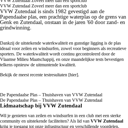
VVW Zutendaal Zoveel meer dan een sportclub
VVW Zutendaal Zoveel meer dan een sportclub
VVW Zutendaal is sinds 1982 gevestigd aan de
Papendaalse plas, een prachtige waterplas op de grens van
Genk en Zutendaal, onstaan in de jaren '60 door zand- en
grindwinning.
Dankzij de uitstekende waterkwaliteit en gunstige ligging is de plas
ideaal voor zeilen en windsurfen, zowel voor beginners als recreatieve
sporters. De waterkwaliteit wordt continu gecontroleerd door de
Vlaamse Milieu Maatschappij, en onze maandelijkse tests bevestigen
telkens opnieuw de uitmuntende kwaliteit.
Bekijk de meest recente testresultaten [
hier
].
De Papendaalse Plas – Thuishaven van VVW Zutendaal
De Papendaalse Plas – Thuishaven van VVW Zutendaal
Lidmaatschap bij VVW Zutendaal
Wil je genieten van zeilen en windsurfen in een club met een sterke
community en uitstekende faciliteiten? Als lid van
VVW Zutendaal
krijg je toegang tot onze infrastructuur en verschillende voordelen,