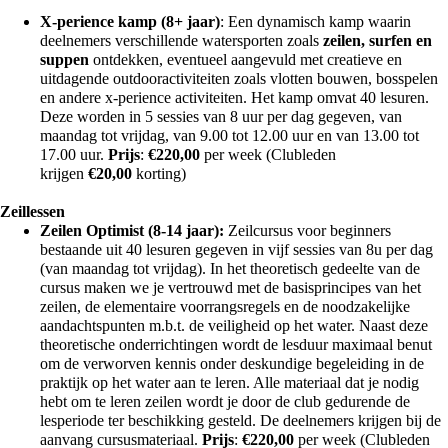
X-perience kamp (8+ jaar)
: Een dynamisch kamp waarin
deelnemers verschillende watersporten zoals
zeilen, surfen en
suppen
ontdekken, eventueel aangevuld met creatieve en
uitdagende outdooractiviteiten zoals vlotten bouwen, bosspelen
en andere x-perience activiteiten. Het kamp omvat 40 lesuren.
Deze worden in 5 sessies van 8 uur per dag gegeven, van
maandag tot vrijdag, van 9.00 tot 12.00 uur en van 13.00 tot
17.00 uur.
Prijs
:
€
220,00
per week (Clubleden
krijgen
€
20,00
korting)
Zeillessen
Zeilen Optimist (8-14 jaar):
Zeilcursus voor beginners
bestaande uit 40 lesuren gegeven in vijf sessies van 8u per dag
(van maandag tot vrijdag). In het theoretisch gedeelte van de
cursus maken we je vertrouwd met de basisprincipes van het
zeilen, de elementaire voorrangsregels en de noodzakelijke
aandachtspunten m.b.t. de veiligheid op het water. Naast deze
theoretische onderrichtingen wordt de lesduur maximaal benut
om de verworven kennis onder deskundige begeleiding in de
praktijk op het water aan te leren. Alle materiaal dat je nodig
hebt om te leren zeilen wordt je door de club gedurende de
lesperiode ter beschikking gesteld. De deelnemers krijgen bij de
aanvang cursusmateriaal.
Prijs
:
€
220,00
per week (Clubleden