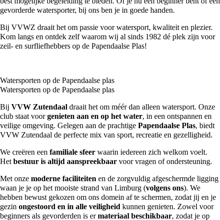
best mogelijke begeleiding te bieden. Of je nu een beginner bent of een
gevorderde watersporter, bij ons ben je in goede handen.
Bij VVWZ draait het om passie voor watersport, kwaliteit en plezier.
Kom langs en ontdek zelf waarom wij al sinds 1982 dé plek zijn voor
zeil- en surfliefhebbers op de Papendaalse Plas!
Watersporten op de Papendaalse plas
Watersporten op de Papendaalse plas
Bij
VVW Zutendaal
draait het om méér dan alleen watersport. Onze
club staat voor
genieten aan en op het water
, in een ontspannen en
veilige omgeving. Gelegen aan de prachtige
Papendaalse Plas
, biedt
VVW Zutendaal de perfecte mix van sport, recreatie en gezelligheid.
We creëren een
familiale sfeer
waarin iedereen zich welkom voelt.
Het
bestuur is altijd aanspreekbaar
voor vragen of ondersteuning.
Met onze
moderne faciliteiten
en de zorgvuldig afgeschermde ligging
waan je je op het mooiste strand van Limburg (
volgens ons
). We
hebben bewust gekozen om ons domein af te schermen, zodat jij en je
gezin
ongestoord en in alle veiligheid
kunnen genieten. Zowel voor
beginners als gevorderden is er
materiaal beschikbaar
, zodat je op