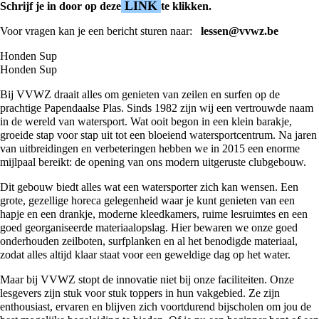
LINK
Schrijf je in door op deze
te klikken.
Voor vragen kan je een bericht sturen naar:
lessen@vvwz.be
Honden Sup
Honden Sup
Bij VVWZ draait alles om genieten van zeilen en surfen op de
prachtige Papendaalse Plas. Sinds 1982 zijn wij een vertrouwde naam
in de wereld van watersport. Wat ooit begon in een klein barakje,
groeide stap voor stap uit tot een bloeiend watersportcentrum. Na jaren
van uitbreidingen en verbeteringen hebben we in 2015 een enorme
mijlpaal bereikt: de opening van ons modern uitgeruste clubgebouw.
Dit gebouw biedt alles wat een watersporter zich kan wensen. Een
grote, gezellige
horeca
gelegenheid waar je kunt genieten van een
hapje en een drankje, moderne kleedkamers, ruime lesruimtes en een
goed georganiseerde materiaalopslag. Hier bewaren we onze goed
onderhouden zeilboten, surfplanken en al het benodigde materiaal,
zodat alles altijd klaar staat voor een geweldige dag op het water.
Maar bij VVWZ stopt de innovatie niet bij onze faciliteiten. Onze
lesgevers zijn stuk voor stuk toppers in hun vakgebied. Ze zijn
enthousiast, ervaren en blijven zich voortdurend bijscholen om jou de