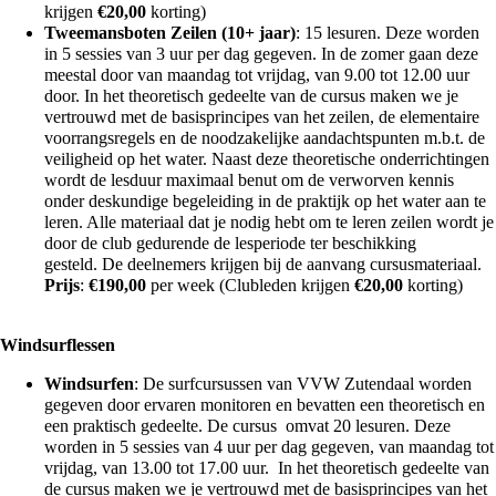
krijgen
€
20,00
korting)
Tweemansboten Zeilen (10+ jaar)
: 15 lesuren. Deze worden
in 5 sessies van 3 uur per dag gegeven. In de zomer gaan deze
meestal door van maandag tot vrijdag, van 9.00 tot 12.00 uur
door. In het theoretisch gedeelte van de cursus maken we je
vertrouwd met de basisprincipes van het zeilen, de elementaire
voorrangsregels en de noodzakelijke aandachtspunten m.b.t. de
veiligheid op het water. Naast deze theoretische onderrichtingen
wordt de lesduur maximaal benut om de verworven kennis
onder deskundige begeleiding in de praktijk op het water aan te
leren. Alle materiaal dat je nodig hebt om te leren zeilen wordt je
door de club gedurende de lesperiode ter beschikking
gesteld. De deelnemers krijgen bij de aanvang cursusmateriaal.
Prijs
:
€
190,00
per week (Clubleden krijgen
€
20,00
korting)
Windsurflessen
Windsurfen
: De surfcursussen van VVW Zutendaal worden
gegeven door ervaren monitoren en bevatten een theoretisch en
een praktisch gedeelte. De cursus omvat 20 lesuren. Deze
worden in 5 sessies van 4 uur per dag gegeven, van maandag tot
vrijdag, van 13.00 tot 17.00 uur. In het theoretisch gedeelte van
de cursus maken we je vertrouwd met de basisprincipes van het