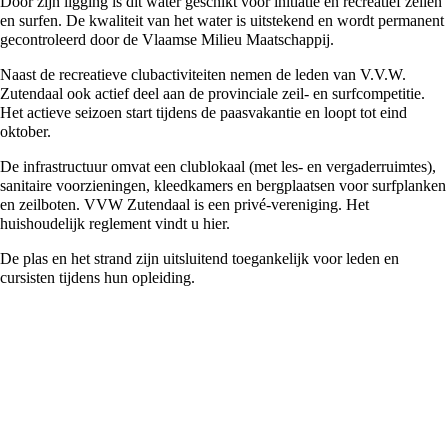
Door zijn ligging is dit water geschikt voor initiatie en recreatief zeilen
en surfen. De kwaliteit van het water is uitstekend en wordt permanent
gecontroleerd door de Vlaamse Milieu Maatschappij.
Naast de recreatieve clubactiviteiten nemen de leden van V.V.W.
Zutendaal ook actief deel aan de provinciale zeil- en surfcompetitie.
Het actieve seizoen start tijdens de paasvakantie en loopt tot eind
oktober.
De infrastructuur omvat een clublokaal (met les- en vergaderruimtes),
sanitaire voorzieningen, kleedkamers en bergplaatsen voor surfplanken
en zeilboten. VVW Zutendaal is een privé-vereniging. Het
huishoudelijk reglement vindt u
hier
.
De plas en het strand zijn uitsluitend toegankelijk voor leden en
cursisten tijdens hun opleiding.