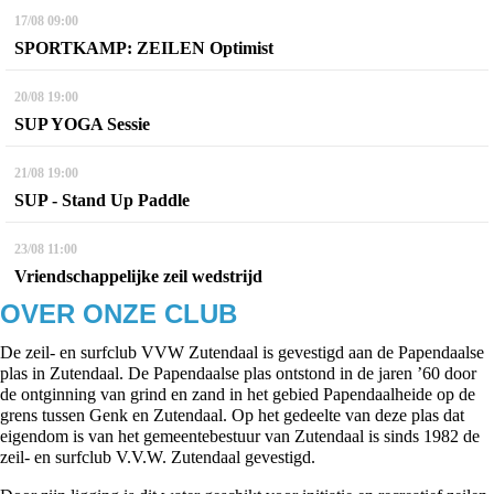
17/08
09:00
SPORTKAMP: ZEILEN Optimist
20/08
19:00
SUP YOGA Sessie
21/08
19:00
SUP - Stand Up Paddle
23/08
11:00
Vriendschappelijke zeil wedstrijd
OVER ONZE CLUB
De zeil- en surfclub VVW Zutendaal is gevestigd aan de Papendaalse
plas in Zutendaal. De Papendaalse plas ontstond in de jaren ’60 door
de ontginning van grind en zand in het gebied Papendaalheide op de
grens tussen Genk en Zutendaal. Op het gedeelte van deze plas dat
eigendom is van het gemeentebestuur van Zutendaal is sinds 1982 de
zeil- en surfclub V.V.W. Zutendaal gevestigd.