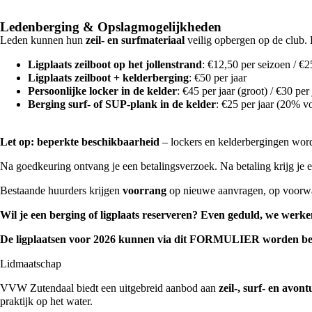
Ledenberging & Opslagmogelijkheden
Leden kunnen hun
zeil- en surfmateriaal
veilig opbergen op de club. E
Ligplaats zeilboot op het jollenstrand
: €12,50 per seizoen / €2
Ligplaats zeilboot + kelderberging
: €50 per jaar
Persoonlijke locker in de kelder
: €45 per jaar (groot) / €30 per 
Berging surf- of SUP-plank in de kelder
: €25 per jaar (20% v
Let op: beperkte beschikbaarheid
– lockers en kelderbergingen wor
Na goedkeuring ontvang je een betalingsverzoek. Na betaling krijg je e
Bestaande huurders krijgen
voorrang
op nieuwe aanvragen, op voorwaar
Wil je een berging of ligplaats reserveren? Even geduld, we werke
De ligplaatsen voor 2026 kunnen via dit
FORMULIER
worden be
Lidmaatschap
VVW Zutendaal biedt een uitgebreid aanbod aan
zeil-, surf- en avo
praktijk op het water.