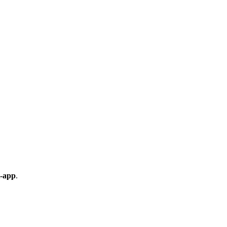
t-app
.