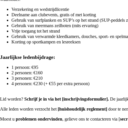
Verzekering en wedstrijdlicentie
Deelname aan clubevents, gratis of met korting
Gebruik van surfplanken en SUP’s op het strand (SUP-peddels z
Gebruik van meermans zeilboten (mits ervaring)
Vrije toegang tot het strand
Gebruik van verwarmde kleedkamers, douches, sport- en spelmate
Korting op sportkampen en lesreeksen
Jaarlijkse ledenbijdrage:
1 persoon: €95
2 personen: €160
3 personen: €210
4 personen: €230 (+ €55 per extra persoon)
Lid worden?
Schrijf je in via het
[inschrijvingsformulier]
.
De jaarlij
Alle leden worden verzocht het
[huishoudelijk
reglement]
door te nem
Moest u
problemen ondervinden
, gelieve ons te contacteren via [
sec