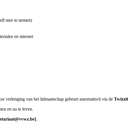
elf mee te nemen)
rialen en internet
kse verlenging van het lidmaatschap gebeurt automatisch via de
Twizzi
en en na te leven.
retariaat@vvwz.be
]
.