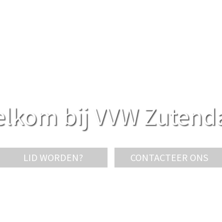
lkom bij VVW Zutend
LID WORDEN?
CONTACTEER ONS