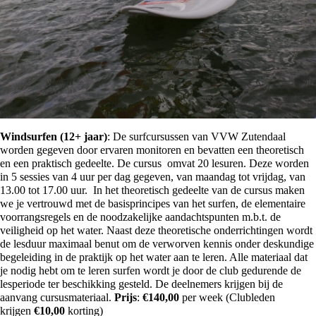
Windsurfen (12+ jaar)
: De surfcursussen van VVW Zutendaal
worden gegeven door ervaren monitoren en bevatten een theoretisch
en een praktisch gedeelte. De cursus omvat 20 lesuren. Deze worden
in 5 sessies van 4 uur per dag gegeven, van maandag tot vrijdag, van
13.00 tot 17.00 uur. In het theoretisch gedeelte van de cursus maken
we je vertrouwd met de basisprincipes van het surfen, de elementaire
voorrangsregels en de noodzakelijke aandachtspunten m.b.t. de
veiligheid op het water. Naast deze theoretische onderrichtingen wordt
de lesduur maximaal benut om de verworven kennis onder deskundige
begeleiding in de praktijk op het water aan te leren. Alle materiaal dat
je nodig hebt om te leren surfen wordt je door de club gedurende de
lesperiode ter beschikking gesteld. De deelnemers krijgen bij de
aanvang cursusmateriaal.
Prijs
:
€
140,00
per week (Clubleden
krijgen
€1
0,00
korting)