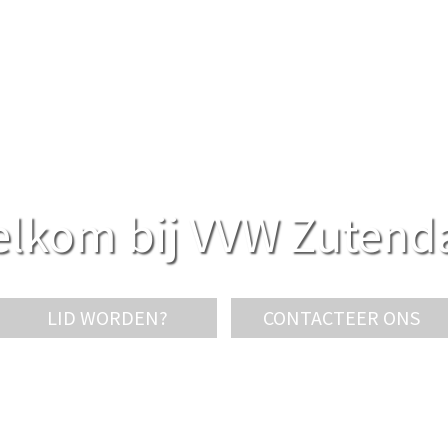
lkom bij VVW Zutend
LID WORDEN?
CONTACTEER ONS