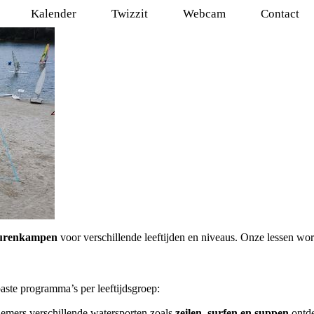
Kalender
Twizzit
Webcam
Contact
nturenkampen
voor verschillende leeftijden en niveaus. Onze lessen w
aste programma’s per leeftijdsgroep:
emers verschillende watersporten zoals
zeilen, surfen en suppen
ontde