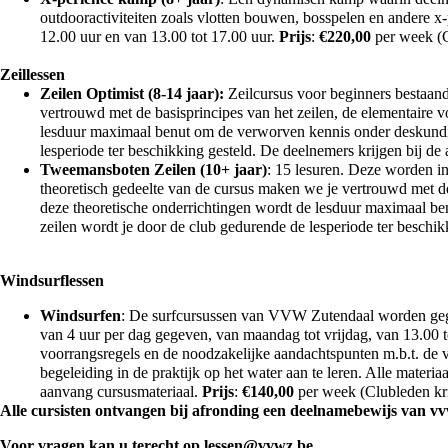
outdooractiviteiten zoals vlotten bouwen, bosspelen en andere x
12.00 uur en van 13.00 tot 17.00 uur.
Prijs
:
€
220,00
per week (C
Zeillessen
Zeilen Optimist (8-14 jaar):
Zeilcursus voor beginners bestaand
vertrouwd met de basisprincipes van het zeilen, de elementaire v
lesduur maximaal benut om de verworven kennis onder deskundige 
lesperiode ter beschikking gesteld. De deelnemers krijgen bij de
Tweemansboten Zeilen (10+ jaar)
: 15 lesuren. Deze worden in
theoretisch gedeelte van de cursus maken we je vertrouwd met de
deze theoretische onderrichtingen wordt de lesduur maximaal ben
zeilen wordt je door de club gedurende de lesperiode ter beschi
Windsurflessen
Windsurfen
: De surfcursussen van VVW Zutendaal worden gegev
van 4 uur per dag gegeven, van maandag tot vrijdag, van 13.00 t
voorrangsregels en de noodzakelijke aandachtspunten m.b.t. de 
begeleiding in de praktijk op het water aan te leren. Alle materi
aanvang cursusmateriaal.
Prijs
:
€
140,00
per week (Clubleden kr
Alle cursisten ontvangen bij afronding een deelnamebewijs van vv
Voor vragen kan u terecht op
lessen@vvwz.be