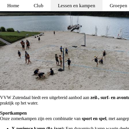
Home
Club
Lessen en kampen
Groepen
VVW Zutendaal biedt een uitgebreid aanbod aan
zeil-, surf- en avo
praktijk op het water.
Sportkampen
Onze zomerkampen zijn een combinatie van
sport en spel
, met aangep
X-perience kamp (8+ jaar)
: Een dynamisch kamp waarin deeln