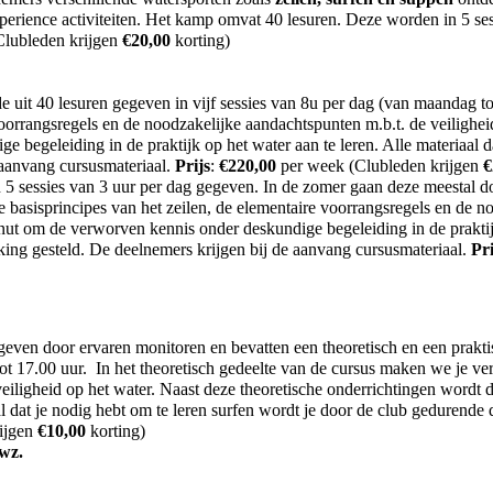
-perience activiteiten. Het kamp omvat 40 lesuren. Deze worden in 5 ses
lubleden krijgen
€
20,00
korting)
e uit 40 lesuren gegeven in vijf sessies van 8u per dag (van maandag to
oorrangsregels en de noodzakelijke aandachtspunten m.b.t. de veilighei
begeleiding in de praktijk op het water aan te leren. Alle materiaal da
 aanvang cursusmateriaal.
Prijs
:
€
220,00
per week (Clubleden krijgen
€
 5 sessies van 3 uur per dag gegeven. In de zomer gaan deze meestal do
 basisprincipes van het zeilen, de elementaire voorrangsregels en de no
ut om de verworven kennis onder deskundige begeleiding in de praktijk o
kking gesteld. De deelnemers krijgen bij de aanvang cursusmateriaal.
Pri
en door ervaren monitoren en bevatten een theoretisch en een praktis
ot 17.00 uur. In het theoretisch gedeelte van de cursus maken we je ver
veiligheid op het water. Naast deze theoretische onderrichtingen wor
aal dat je nodig hebt om te leren surfen wordt je door de club gedurende
ijgen
€1
0,00
korting)
wz.