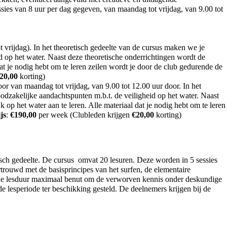
sies van 8 uur per dag gegeven, van maandag tot vrijdag, van 9.00 tot
t vrijdag). In het theoretisch gedeelte van de cursus maken we je
d op het water. Naast deze theoretische onderrichtingen wordt de
t je nodig hebt om te leren zeilen wordt je door de club gedurende de
20,00
korting)
or van maandag tot vrijdag, van 9.00 tot 12.00 uur door. In het
odzakelijke aandachtspunten m.b.t. de veiligheid op het water. Naast
p het water aan te leren. Alle materiaal dat je nodig hebt om te leren
js
:
€
190,00
per week (Clubleden krijgen
€
20,00
korting)
ch gedeelte. De cursus omvat 20 lesuren. Deze worden in 5 sessies
trouwd met de basisprincipes van het surfen, de elementaire
dt de lesduur maximaal benut om de verworven kennis onder deskundige
 de lesperiode ter beschikking gesteld. De deelnemers krijgen bij de