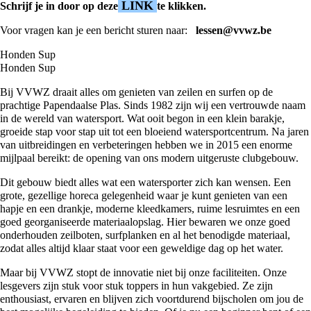
LINK
Schrijf je in door op deze
te klikken.
Voor vragen kan je een bericht sturen naar:
lessen@vvwz.be
Honden Sup
Honden Sup
Bij VVWZ draait alles om genieten van zeilen en surfen op de
prachtige Papendaalse Plas. Sinds 1982 zijn wij een vertrouwde naam
in de wereld van watersport. Wat ooit begon in een klein barakje,
groeide stap voor stap uit tot een bloeiend watersportcentrum. Na jaren
van uitbreidingen en verbeteringen hebben we in 2015 een enorme
mijlpaal bereikt: de opening van ons modern uitgeruste clubgebouw.
Dit gebouw biedt alles wat een watersporter zich kan wensen. Een
grote, gezellige
horeca
gelegenheid waar je kunt genieten van een
hapje en een drankje, moderne kleedkamers, ruime lesruimtes en een
goed georganiseerde materiaalopslag. Hier bewaren we onze goed
onderhouden zeilboten, surfplanken en al het benodigde materiaal,
zodat alles altijd klaar staat voor een geweldige dag op het water.
Maar bij VVWZ stopt de innovatie niet bij onze faciliteiten. Onze
lesgevers zijn stuk voor stuk toppers in hun vakgebied. Ze zijn
enthousiast, ervaren en blijven zich voortdurend bijscholen om jou de