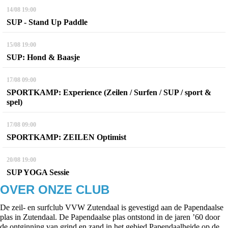
14/08
19:00
SUP - Stand Up Paddle
15/08
19:00
SUP: Hond & Baasje
17/08
09:00
SPORTKAMP: Experience (Zeilen / Surfen / SUP / sport &
spel)
17/08
09:00
SPORTKAMP: ZEILEN Optimist
20/08
19:00
SUP YOGA Sessie
OVER ONZE CLUB
De zeil- en surfclub VVW Zutendaal is gevestigd aan de Papendaalse
plas in Zutendaal. De Papendaalse plas ontstond in de jaren ’60 door
de ontginning van grind en zand in het gebied Papendaalheide op de