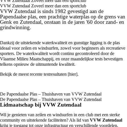
VVW Zutendaal Zoveel meer dan een sportclub
VVW Zutendaal Zoveel meer dan een sportclub
VVW Zutendaal is sinds 1982 gevestigd aan de
Papendaalse plas, een prachtige waterplas op de grens van
Genk en Zutendaal, onstaan in de jaren '60 door zand- en
grindwinning.
Dankzij de uitstekende waterkwaliteit en gunstige ligging is de plas
ideaal voor zeilen en windsurfen, zowel voor beginners als recreatieve
sporters. De waterkwaliteit wordt continu gecontroleerd door de
Vlaamse Milieu Maatschappij, en onze maandelijkse tests bevestigen
telkens opnieuw de uitmuntende kwaliteit.
Bekijk de meest recente testresultaten [
hier
].
De Papendaalse Plas – Thuishaven van VVW Zutendaal
De Papendaalse Plas – Thuishaven van VVW Zutendaal
Lidmaatschap bij VVW Zutendaal
Wil je genieten van zeilen en windsurfen in een club met een sterke
community en uitstekende faciliteiten? Als lid van
VVW Zutendaal
krijg je toegang tot onze infrastructuur en verschillende voordelen,