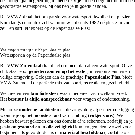
best mogelijke begeleiding te bieden. Of je nu een beginner bent of een
gevorderde watersporter, bij ons ben je in goede handen.
Bij VVWZ draait het om passie voor watersport, kwaliteit en plezier.
Kom langs en ontdek zelf waarom wij al sinds 1982 dé plek zijn voor
zeil- en surfliefhebbers op de Papendaalse Plas!
Watersporten op de Papendaalse plas
Watersporten op de Papendaalse plas
Bij
VVW Zutendaal
draait het om méér dan alleen watersport. Onze
club staat voor
genieten aan en op het water
, in een ontspannen en
veilige omgeving. Gelegen aan de prachtige
Papendaalse Plas
, biedt
VVW Zutendaal de perfecte mix van sport, recreatie en gezelligheid.
We creëren een
familiale sfeer
waarin iedereen zich welkom voelt.
Het
bestuur is altijd aanspreekbaar
voor vragen of ondersteuning.
Met onze
moderne faciliteiten
en de zorgvuldig afgeschermde ligging
waan je je op het mooiste strand van Limburg (
volgens ons
). We
hebben bewust gekozen om ons domein af te schermen, zodat jij en je
gezin
ongestoord en in alle veiligheid
kunnen genieten. Zowel voor
beginners als gevorderden is er
materiaal beschikbaar
, zodat je op