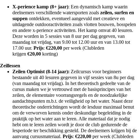
X-perience kamp (8+ jaar)
: Een dynamisch kamp waarin
deelnemers verschillende watersporten zoals
zeilen, surfen en
suppen
ontdekken, eventueel aangevuld met creatieve en
uitdagende outdooractiviteiten zoals vlotten bouwen, bosspelen
en andere x-perience activiteiten. Het kamp omvat 40 lesuren.
Deze worden in 5 sessies van 8 uur per dag gegeven, van
maandag tot vrijdag, van 9.00 tot 12.00 uur en van 13.00 tot
17.00 uur.
Prijs
:
€
220,00
per week (Clubleden
krijgen
€
20,00
korting)
Zeillessen
Zeilen Optimist (8-14 jaar):
Zeilcursus voor beginners
bestaande uit 40 lesuren gegeven in vijf sessies van 8u per dag
(van maandag tot vrijdag). In het theoretisch gedeelte van de
cursus maken we je vertrouwd met de basisprincipes van het
zeilen, de elementaire voorrangsregels en de noodzakelijke
aandachtspunten m.b.t. de veiligheid op het water. Naast deze
theoretische onderrichtingen wordt de lesduur maximaal benut
om de verworven kennis onder deskundige begeleiding in de
praktijk op het water aan te leren. Alle materiaal dat je nodig
hebt om te leren zeilen wordt je door de club gedurende de
lesperiode ter beschikking gesteld. De deelnemers krijgen bij de
aanvang cursusmateriaal.
Prijs
:
€
220,00
per week (Clubleden