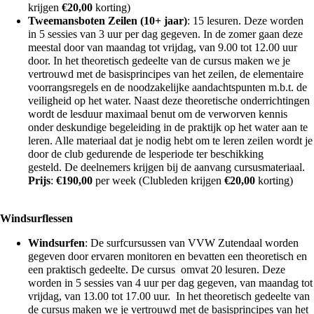
krijgen
€
20,00
korting)
Tweemansboten Zeilen (10+ jaar)
: 15 lesuren. Deze worden
in 5 sessies van 3 uur per dag gegeven. In de zomer gaan deze
meestal door van maandag tot vrijdag, van 9.00 tot 12.00 uur
door. In het theoretisch gedeelte van de cursus maken we je
vertrouwd met de basisprincipes van het zeilen, de elementaire
voorrangsregels en de noodzakelijke aandachtspunten m.b.t. de
veiligheid op het water. Naast deze theoretische onderrichtingen
wordt de lesduur maximaal benut om de verworven kennis
onder deskundige begeleiding in de praktijk op het water aan te
leren. Alle materiaal dat je nodig hebt om te leren zeilen wordt je
door de club gedurende de lesperiode ter beschikking
gesteld. De deelnemers krijgen bij de aanvang cursusmateriaal.
Prijs
:
€
190,00
per week (Clubleden krijgen
€
20,00
korting)
Windsurflessen
Windsurfen
: De surfcursussen van VVW Zutendaal worden
gegeven door ervaren monitoren en bevatten een theoretisch en
een praktisch gedeelte. De cursus omvat 20 lesuren. Deze
worden in 5 sessies van 4 uur per dag gegeven, van maandag tot
vrijdag, van 13.00 tot 17.00 uur. In het theoretisch gedeelte van
de cursus maken we je vertrouwd met de basisprincipes van het