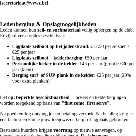
[
secretariaat@vvwz.be
]
.
Ledenberging & Opslagmogelijkheden
Leden kunnen hun
zeil- en surfmateriaal
veilig opbergen op de club.
Er zijn diverse opties beschikbaar:
Ligplaats zeilboot op het jollenstrand
: €12,50 per seizoen /
€25 per jaar
Ligplaats zeilboot + kelderberging
: €50 per jaar
Persoonlijke locker in de kelder
: €45 per jaar (groot) / €30 per
jaar (klein)
Berging surf- of SUP-plank in de kelder
: €25 per jaar (20%
voor extra planken)
Let op: beperkte beschikbaarheid
– lockers en kelderbergingen
worden toegekend op basis van
"first come, first serve"
.
Na goedkeuring ontvang je een betalingsverzoek. Na betaling krijg je
een factuur en kan je jouw toegewezen berg- of ligplaats gebruiken.
Bestaande huurders krijgen
voorrang
op nieuwe aanvragen, op
voorwaarde dat de betaling tijdig gebeurt. De [
algemene