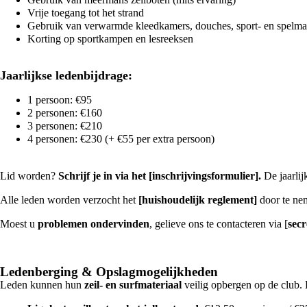
Vrije toegang tot het strand
Gebruik van verwarmde kleedkamers, douches, sport- en spelmate
Korting op sportkampen en lesreeksen
Jaarlijkse ledenbijdrage:
1 persoon: €95
2 personen: €160
3 personen: €210
4 personen: €230 (+ €55 per extra persoon)
Lid worden?
Schrijf je in via het
[inschrijvingsformulier]
.
De jaarlij
Alle leden worden verzocht het
[huishoudelijk
reglement]
door te nem
Moest u
problemen ondervinden
, gelieve ons te contacteren via [
sec
Ledenberging & Opslagmogelijkheden
Leden kunnen hun
zeil- en surfmateriaal
veilig opbergen op de club. E