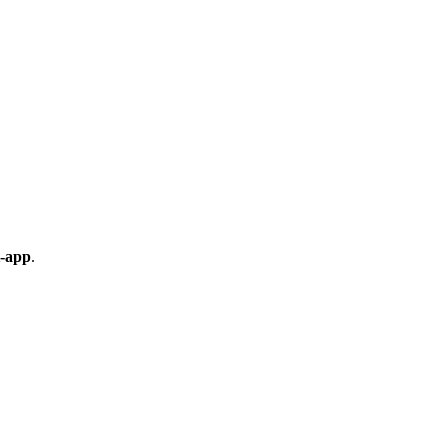
t-app
.