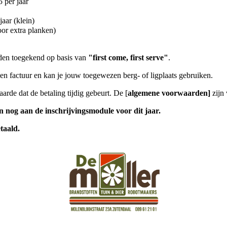
5 per jaar
jaar (klein)
oor extra planken)
den toegekend op basis van
"first come, first serve"
.
en factuur en kan je jouw toegewezen berg- of ligplaats gebruiken.
de dat de betaling tijdig gebeurt. De [
algemene voorwaarden]
zijn 
n nog aan de inschrijvingsmodule voor dit jaar.
taald.