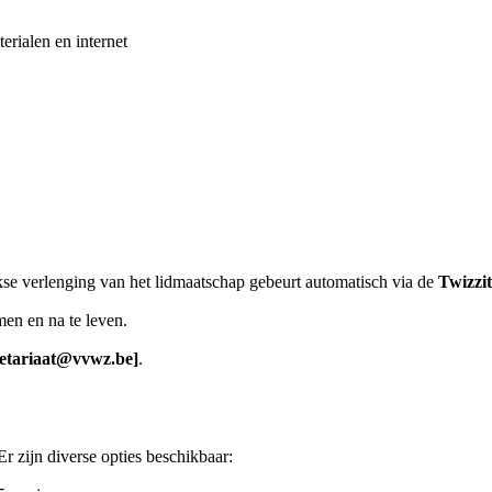
rialen en internet
kse verlenging van het lidmaatschap gebeurt automatisch via de
Twizzi
en en na te leven.
retariaat@vvwz.be
]
.
r zijn diverse opties beschikbaar: