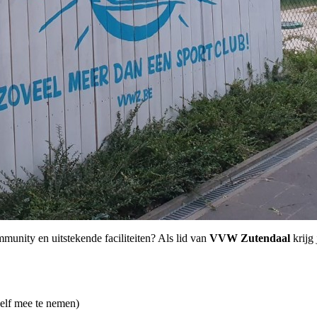
munity en uitstekende faciliteiten? Als lid van
VVW Zutendaal
krijg 
elf mee te nemen)