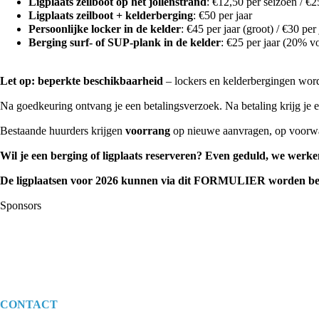
Ligplaats zeilboot op het jollenstrand
: €12,50 per seizoen / €2
Ligplaats zeilboot + kelderberging
: €50 per jaar
Persoonlijke locker in de kelder
: €45 per jaar (groot) / €30 per 
Berging surf- of SUP-plank in de kelder
: €25 per jaar (20% v
Let op: beperkte beschikbaarheid
– lockers en kelderbergingen wor
Na goedkeuring ontvang je een betalingsverzoek. Na betaling krijg je e
Bestaande huurders krijgen
voorrang
op nieuwe aanvragen, op voorwaar
Wil je een berging of ligplaats reserveren? Even geduld, we werke
De ligplaatsen voor 2026 kunnen via dit
FORMULIER
worden be
Sponsors
CONTACT