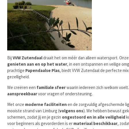
Bij
VVW Zutendaal
draait het om méér dan alleen watersport. Onze 
genieten aan en op het water
, in een ontspannen en veilige om
prachtige
Papendaalse Plas
, biedt VVW Zutendaal de perfecte mix 
gezelligheid.
We creëren een
familiale sfeer
waarin iedereen zich welkom voelt
aanspreekbaar
voor vragen of ondersteuning.
Met onze
moderne faciliteiten
en de zorgvuldig afgeschermde lig
mooiste strand van Limburg (
volgens ons
). We hebben bewust gek
schermen, zodat jij en je gezin
ongestoord en in alle veiligheid
k
voor beginners als gevorderden is er
materiaal beschikbaar
, zoda