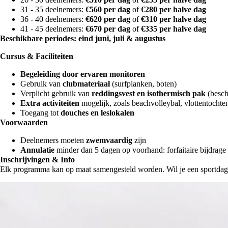
31 - 35 deelnemers:
€560 per dag
of
€280 per halve dag
36 - 40 deelnemers:
€620 per dag
of
€310 per halve dag
41 - 45 deelnemers:
€670 per dag
of
€335 per halve dag
Beschikbare periodes: eind juni, j
uli & augustus
Cursus & Faciliteiten
Begeleiding door ervaren monitoren
Gebruik van
clubmateriaal
(surfplanken, boten)
Verplicht gebruik van
reddingsvest en isothermisch pak
(besch
Extra activiteiten
mogelijk, zoals beachvolleybal, vlottentochte
Toegang tot
douches en leslokalen
Voorwaarden
Deelnemers moeten
zwemvaardig
zijn
Annulatie
minder dan 5 dagen op voorhand: forfaitaire bijdrag
Inschrijvingen & Info
Elk programma kan op maat samengesteld worden. Wil je een sportda