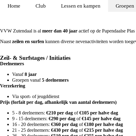
Home
Club
Lessen en kampen
Groepen
VVW Zutendaal is al
meer dan 40 jaar
actief op de Papendaalse Plas
Naast
zeilen en surfen
kunnen diverse nevenactiviteiten worden toege
Zeil- & Surfstages / Initiaties
Deelnemers
Vanaf
8 jaar
Groepen vanaf
5 deelnemers
Verzekering
Via sport- of jeugddienst
Prijs (forfait per dag, afhankelijk van aantal deelnemers)
5 - 8 deelnemers:
€210 per dag
of
€105 per halve dag
9 - 15 deelnemers:
€290 per dag
of
€145 per halve dag
16 - 20 deelnemers:
€360 per dag
of
€180 per halve dag
21 - 25 deelnemers:
€430 per dag
of
€215 per halve dag
26 - 30 deelnemers:
€510 per dag
of
€255 per halve dag