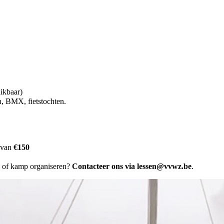
ikbaar)
n, BMX, fietstochten.
e van
€150
g of kamp organiseren?
Contacteer ons via
lessen@vvwz.be
.